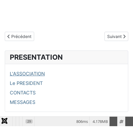
Article précédent : La validation existentielle
Article suiva
Précédent
Suivant
PRESENTATION
L'ASSOCIATION
Le PRESIDENT
CONTACTS
MESSAGES
806ms
4.178MB
29