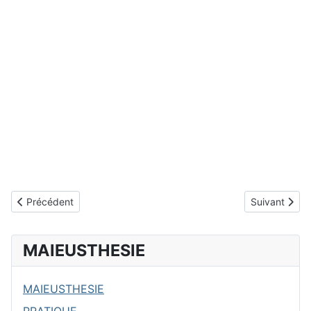
Article précédent : Le corps
Article suivan
Précédent
Suivant
MAIEUSTHESIE
MAIEUSTHESIE
PRATIQUE