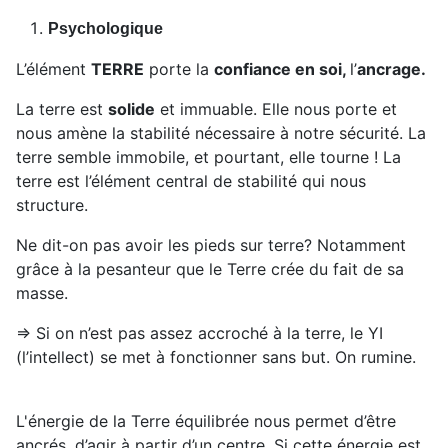
Psychologique
L’élément
TERRE
porte la
confiance en soi,
l’
ancrage.
La terre
est
solide
et immuable. Elle nous porte et
nous amène la stabilité nécessaire à notre sécurité.
La
terre semble immobile,
et pourtant, elle tourne !
La
terre
est l’élément central de stabilité qu
i
nous
structure.
Ne dit-on pas avoir les pieds sur terre?
Notamment
grâce à la pesanteur que le Terre crée du fait de sa
masse
.
⇒ Si on n’est pas assez accroché à la terre, le YI
(l’intellect) se met à fonctionner sans but. On rumine.
L'énergie de la Terre équilibrée nous permet d’être
ancrés, d’agir à partir d’un centre. Si cette éne
r
gie est